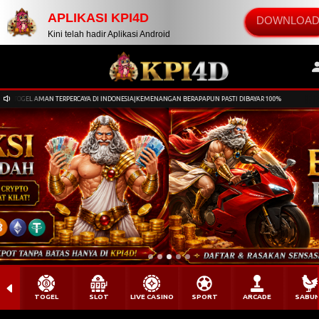
APLIKASI KPI4D
DOWNLOA
Kini telah hadir Aplikasi Android
T TOGEL AMAN TERPERCAYA DI INDONESIA|KEMENANGAN BERAPAPUN PASTI DIBAYAR 100%
TOGEL
SLOT
LIVE CASINO
SPORT
ARCADE
SABU