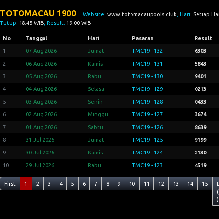
TOTOMACAU 1900
Website:
www.totomacaupools.club
, Hari:
Setiap Har
Tutup:
18:45 WIB
, Result:
19:00 WIB
No
Tanggal
Hari
Pasaran
Result
1
07 Aug 2026
Jumat
TMC19 - 132
6303
2
06 Aug 2026
Kamis
TMC19 - 131
5843
3
05 Aug 2026
Rabu
TMC19 - 130
9401
4
04 Aug 2026
Selasa
TMC19 - 129
0213
5
03 Aug 2026
Senin
TMC19 - 128
0433
6
02 Aug 2026
Minggu
TMC19 - 127
3674
7
01 Aug 2026
Sabtu
TMC19 - 126
8639
8
31 Jul 2026
Jumat
TMC19 - 125
9199
9
30 Jul 2026
Kamis
TMC19 - 124
2130
10
29 Jul 2026
Rabu
TMC19 - 123
4519
First
1
2
3
4
5
6
7
8
9
10
11
12
13
14
15
(
)