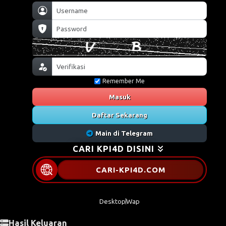
Remember Me
Masuk
Daftar Sekarang
Main di Telegram
CARI KPI4D DISINI
C
A
R
I
-
K
P
I
4
D
.
COM
Desktop
Wap
Hasil Keluaran